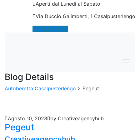
Aperti dal Lunedì al Sabato
Via Duccio Galimberti, 1 Casalpusterlengo
0377
833098
Blog Details
Autoberetta Casalpusterlengo
>
Pegeut
Agosto 10, 2023
by Creativeagencyhub
Pegeut
Creativeagencyhub