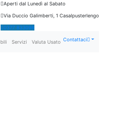
Aperti dal Lunedì al Sabato
Via Duccio Galimberti, 1 Casalpusterlengo
0377
833098
Contattaci
bili
Servizi
Valuta Usato