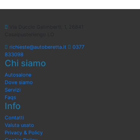
Via Duccio Galimberti, 1, 26841
Casalpusterlengo LO
richieste@autoberetta.it
0377
833098
Chi siamo
Autosalone
Dove siamo
Servizi
Faqs
Info
Contatti
Valuta usato
Privacy & Policy