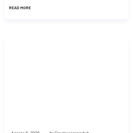
READ MORE
Agosto 6, 2026
by Creativeagencyhub