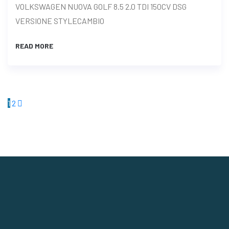
VOLKSWAGEN NUOVA GOLF 8.5 2.0 TDI 150CV DSG
VERSIONE STYLECAMBIO
READ MORE
Paginazione
1
2
degli
articoli