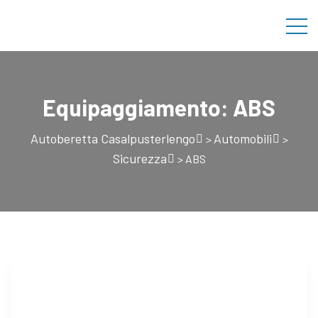
Equipaggiamento:
ABS
Autoberetta Casalpusterlengo
Automobili
>
>
Sicurezza
>
ABS