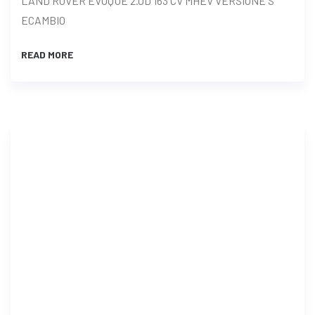
LAND ROVER EVOQUE 2.0D 163 CV MHEV VERSIONE S
ECAMBIO
READ MORE