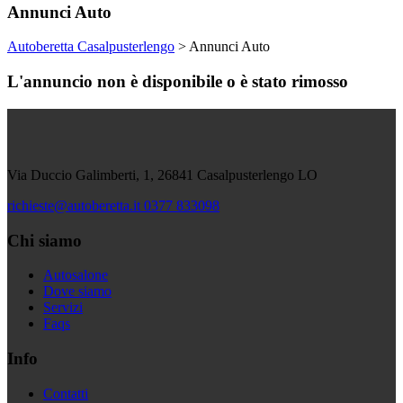
Annunci Auto
Autoberetta Casalpusterlengo
>
Annunci Auto
L'annuncio non è disponibile o è stato rimosso
Via Duccio Galimberti, 1, 26841 Casalpusterlengo LO
richieste@autoberetta.it
0377 833098
Chi siamo
Autosalone
Dove siamo
Servizi
Faqs
Info
Contatti