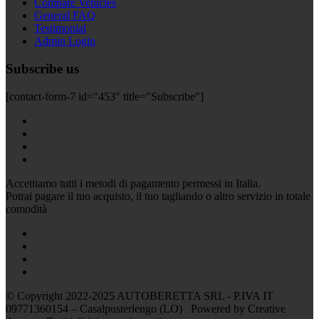
Compare Vehicles
General FAQ
Testimonial
Admin Login
Subscribe us
[contact-form-7 id="453" title="Subscribe"]
Accettiamo tutti i metodi di pagamento permessi in Italia.
Potrai pagare il tuo acquisto, il tuo tagliando o altro servizio in totale
comodità
© Copyright 2022-2025 AUTOBERETTA SRL - P.IVA IT
09771360154 – Casalpusterlengo (LO) Powered by Creative