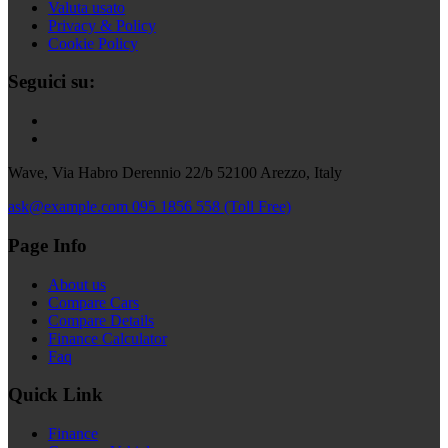
Valuta usato
Privacy & Policy
Cookie Policy
Seguici su:
Wave, Via Habro Derennio 22/b 52100 Arezzo, Italy
ask@example.com
095 1856 558 (Toll Free)
Page Info
About us
Compare Cars
Compare Details
Finance Calculator
Faq
Quick Link
Finance