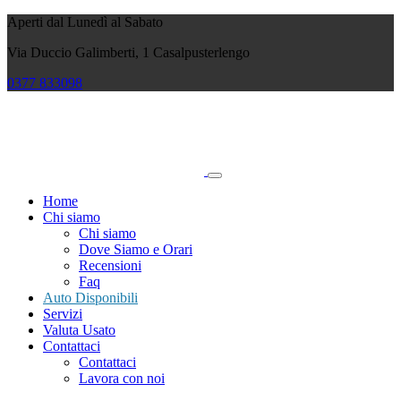
Aperti dal Lunedì al Sabato
Via Duccio Galimberti, 1 Casalpusterlengo
0377
833098
Home
Chi siamo
Chi siamo
Dove Siamo e Orari
Recensioni
Faq
Auto Disponibili
Servizi
Valuta Usato
Contattaci
Contattaci
Lavora con noi